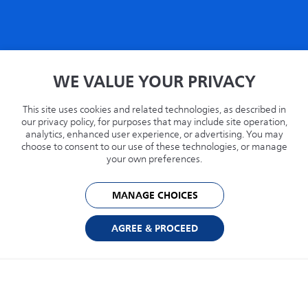
家
WE VALUE YOUR PRIVACY
プライバシー
条項
This site uses cookies and related technologies, as described in
リサイクル
our privacy policy, for purposes that may include site operation,
analytics, enhanced user experience, or advertising. You may
Philips.com
choose to consent to our use of these technologies, or manage
your own preferences.
オーストリア
MANAGE CHOICES
© 2026 Capsule Technologies, Inc. All rights reserved. CapsuleはCapsule
Technologie SASの商標です。.
AGREE & PROCEED
Cookie Preferences
Privacy Policy
Powered by: