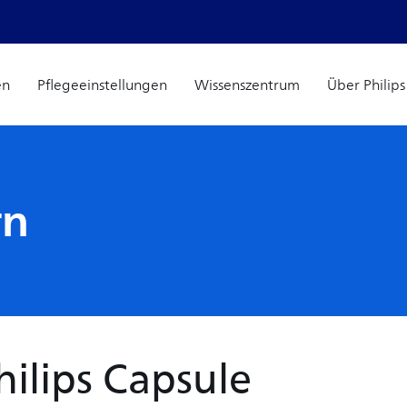
en
Pflegeeinstellungen
Wissenszentrum
Über Philip
rn
ilips Capsule