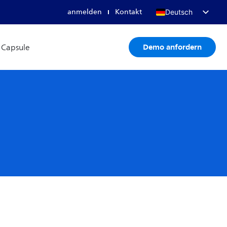
anmelden
Kontakt
Deutsch
English
Demo anfordern
s Capsule
Français
日本語