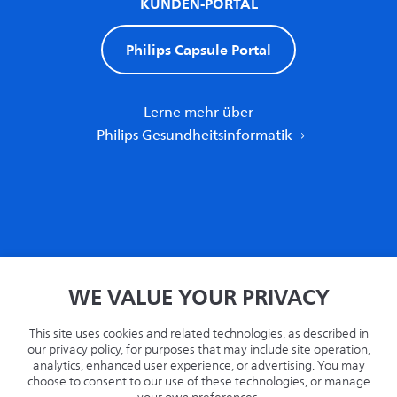
KUNDEN-PORTAL
Philips Capsule Portal
Lerne mehr über
Philips Gesundheitsinformatik
Heim
WE VALUE YOUR PRIVACY
Privatsphäre
Bedingungen
This site uses cookies and related technologies, as described in
Recycling
our privacy policy, for purposes that may include site operation,
analytics, enhanced user experience, or advertising. You may
Philips.com
choose to consent to our use of these technologies, or manage