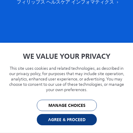
フィリップス ヘルスケア インフォマティクス
家
WE VALUE YOUR PRIVACY
プライバシー
条項
This site uses cookies and related technologies, as described in
リサイクル
our privacy policy, for purposes that may include site operation,
analytics, enhanced user experience, or advertising. You may
Philips.com
choose to consent to our use of these technologies, or manage
your own preferences.
アメリカ
MANAGE CHOICES
© 2026 Capsule Technologies, Inc. All rights reserved. CapsuleはCapsule
Technologie SASの商標です。.
AGREE & PROCEED
Cookie Preferences