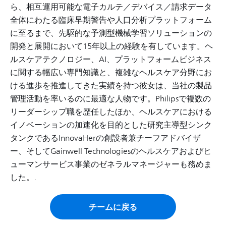
ら、相互運用可能な電子カルテ／デバイス／請求データ
全体にわたる臨床早期警告や人口分析プラットフォーム
に至るまで、先駆的な予測型機械学習ソリューションの
開発と展開において15年以上の経験を有しています。ヘ
ルスケアテクノロジー、AI、プラットフォームビジネス
に関する幅広い専門知識と、複雑なヘルスケア分野にお
ける進歩を推進してきた実績を持つ彼女は、当社の製品
管理活動を率いるのに最適な人物です。Philipsで複数の
リーダーシップ職を歴任したほか、ヘルスケアにおける
イノベーションの加速化を目的とした研究主導型シンク
タンクであるInnovaHerの創設者兼チーフアドバイザ
ー、そしてGainwell Technologiesのヘルスケアおよびヒ
ューマンサービス事業のゼネラルマネージャーも務めま
した。.
チームに戻る