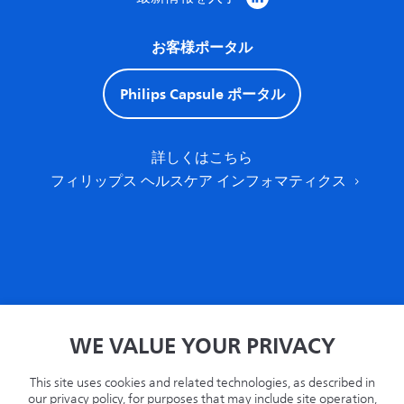
お客様ポータル
Philips Capsule ポータル
詳しくはこちら
フィリップス ヘルスケア インフォマティクス
家
WE VALUE YOUR PRIVACY
プライバシー
条項
This site uses cookies and related technologies, as described in
リサイクル
our privacy policy, for purposes that may include site operation,