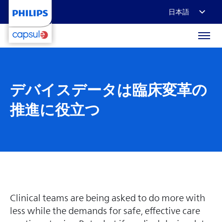
日本語
English
Français
Deutsch
デバイスデータは臨床変革の
推進に役立つ
Clinical teams are being asked to do more with
less while the demands for safe, effective care