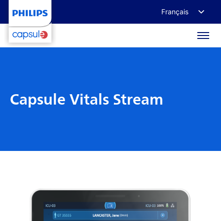
Français
English
Deutsch
日本語
Capsule Vitals Stream