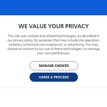
Accueil
WE VALUE YOUR PRIVACY
Politique de confidentialité
Termes
This site uses cookies and related technologies, as described in
Recyclage
our privacy policy, for purposes that may include site operation,
analytics, enhanced user experience, or advertising. You may
Philips.com
choose to consent to our use of these technologies, or manage
your own preferences.
États-Unis
MANAGE CHOICES
© 2026 Capsule Technologies, Inc. Tous droits réservés. Capsule est une marque
déposée de Capsule Technologie SAS.
AGREE & PROCEED
Cookie Preferences
Privacy Policy
Powered by: