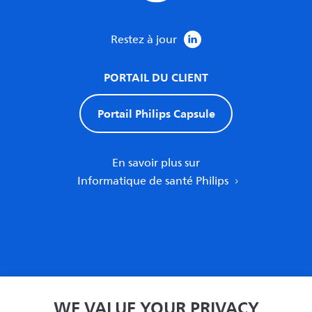
Restez à jour
PORTAIL DU CLIENT
Portail Philips Capsule
En savoir plus sur
Informatique de santé Philips
Accueil
WE VALUE YOUR PRIVACY
Politique de confidentialité