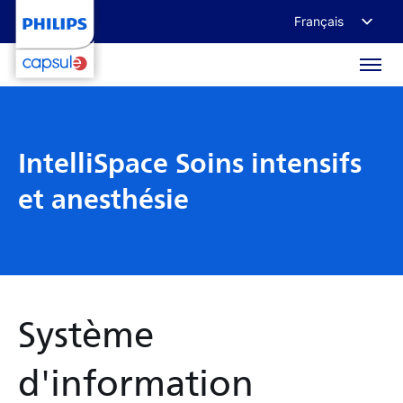
Français
English
Deutsch
日本語
IntelliSpace Soins intensifs
et anesthésie
Système
d'information